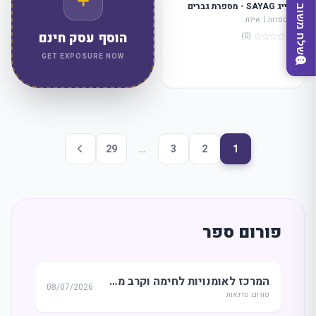
סייג SAYAG - מספרת גברים
שלח משוב
מספרות | אילת
הוסף עסק חינם
(0)
GET EXPOSURE NOW
29
…
3
2
1
מצאו לי עסק
פורום ספר
המרכז לאומנויות לחימה וקרב מגע - ראשון לציון
08/07/2026
פורום: סדנאות