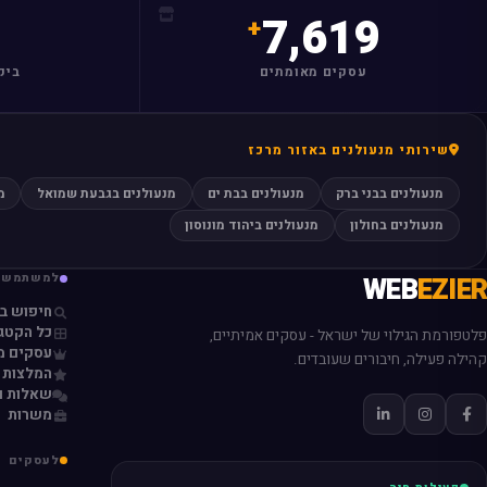
7,619
עסקים מאומתים
ביק
שירותי מנעולנים באזור מרכז
מנעולנים בבני ברק
מנעולנים בבת ים
מנעולנים בגבעת שמואל
מ
מנעולנים בחולון
מנעולנים ביהוד מונוסון
EZIER
WEB
למשתמשי
חיפוש ב
כל הקטגו
פלטפורמת הגילוי של ישראל - עסקים אמיתיים,
עסקים מ
קהילה פעילה, חיבורים שעובדים.
המלצות 
שאלות ו
משרות
לעסקים