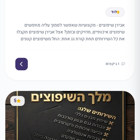
לוד
אבירן שיפוצים - מקצועיות שאפשר לסמוך עליה מחפשים
שיפוצים איכותיים, מדויקים ובזמן? אצל אבירן שיפוצים תקבלו
את כל השירותים תחת קורת גג אחת: החל משיפוצים קטנים
ועד עבודות גדולות ומורכבות. עם ניסיון רב, צוות מקצועי ומסור,
אנחנו דואגים שהעבודה תתבצע ברמה הגבוהה ביותר, תוך
הקפדה על דיוק, איכות ושירות אישי. אצלנו כל לקוח מקבל יחס
1 ביקורות
אישי, פתרונות מותאמים ותחושת ביטחון מלאה בתוצאה
הסופית.
5