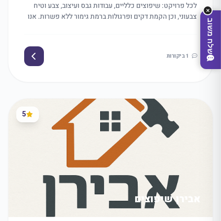
לכל פרויקט: שיפוצים כלליים, עבודות גבס ועיצוב, צבע וטיח
✕
צבעוני, וכן הקמת דקים ופרגולות ברמת גימור ללא פשרות. אנו
שלח משוב
מתחייבים לעמידה בזמנים, אמינות מלאה ויחס אישי. מגיעים
אליכם מנתניה ועד בת-ים, בימים א'-ה' בין השעות 08:00–
18:00. צרו קשר עוד היום להצעת מחיר!
1 ביקורות
5
מצאו לי עסק
אבירן שיפוצים