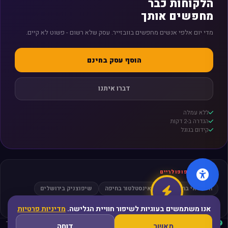
הלקוחות כבר
מחפשים אותך
מדי יום אלפי אנשים מחפשים בוובזייר. עסק שלא רשום - פשוט לא קיים.
הוסף עסק בחינם
דברו איתנו
ללא עמלה
הגדרה ב-2 דקות
קידום בגוגל
חיפושים פופולריים
חשמלאי בתל אביב
אינסטלטור בחיפה
שיפוצניק בירושלים
מסאז׳ בפתח תקווה
עורך דין גירושין
אנו משתמשים בעוגיות לשיפור חוויית הגלישה.
מדיניות פרטיות
עסקים מאומתים
ביקורות אמיתיות
קהילה פעילה
פריסה ארצית
ללא תיווך
מאשר
דוחה