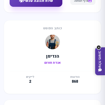
שלח תגובה עכשיו
צרף תמונה
מה
מחפשים
היום?
כותב הפוסט
✕
שלח משוב
הנדימן
אגדת פורום
הודעות
לייקים
2
868