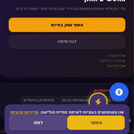
מדי יום אלפי אנשים מחפשים בוובזייר. עסק שלא רשום - פשוט לא קיים.
הוסף עסק בחינם
דברו איתנו
ללא עמלה
הגדרה ב-2 דקות
קידום בגוגל
חיפושים פופולריים
חשמלאי בתל אביב
אינסטלטור בחיפה
שיפוצניק בירושלים
מסאז׳ בפתח תקווה
עורך דין גירושין
אנו משתמשים בעוגיות לשיפור חוויית הגלישה.
מדיניות פרטיות
עסקים מאומתים
ביקורות אמיתיות
קהילה פעילה
פריסה ארצית
ללא תיווך
מאשר
דוחה
מאובטח ופרטי
© 2026 WeBezier Index Israel - כל הזכויות שמורות
פלטפורמה. קהילה. הזדמנויות.