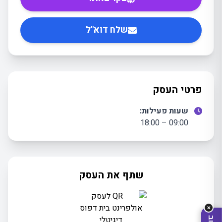
שלח דוא"ל
פרטי העסק
שעות פעילות:
09:00 – 18:00
מה
מחפשים
היום?
שתף את העסק
✕