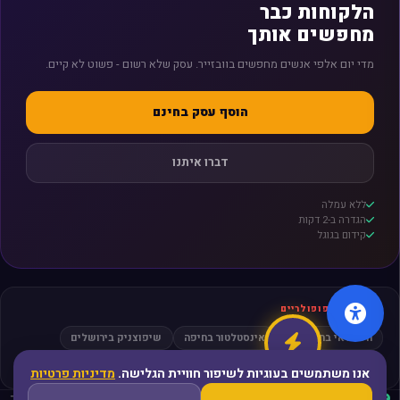
הלקוחות כבר
מחפשים אותך
מדי יום אלפי אנשים מחפשים בוובזייר. עסק שלא רשום - פשוט לא קיים.
הוסף עסק בחינם
דברו איתנו
ללא עמלה
הגדרה ב-2 דקות
קידום בגוגל
חיפושים פופולריים
חשמלאי בתל אביב
אינסטלטור בחיפה
שיפוצניק בירושלים
מסאז׳ בפתח תקווה
עורך דין גירושין
אנו משתמשים בעוגיות לשיפור חוויית הגלישה.
מדיניות פרטיות
עסקים מאומתים
ביקורות אמיתיות
קהילה פעילה
פריסה ארצית
ללא תיווך