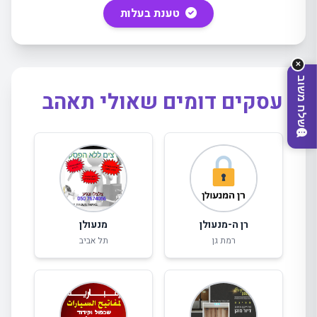
מה
מחפשים
היום?
טענת בעלות
✕
שלח משוב
עסקים דומים שאולי תאהב
רן ה-מנעולן
מנעולן
רמת גן
תל אביב