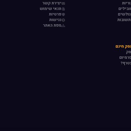
ריות
יצירת קשר
ובילים
תנאי שימוש
גולשים
פרטיות
תשובות
נגישות
מפת האתר
סק חינם
סק
רמיום
טרף?