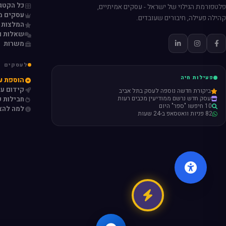
כל הקטגו
פלטפורמת הגילוי של ישראל - עסקים אמיתיים,
עסקים מ
קהילה פעילה, חיבורים שעובדים.
המלצות 
שאלות ו
משרות
לעסקים
פעילות חיה
הוספת ע
קידום ע
ביקורת חדשה נוספה לעסק בתל אביב
עסק חדש נרשם ממודיעין מכבים רעות
חבילות פ
10 חיפשו "ספר" היום
למה להצ
82 פניות וואטסאפ ב-24 שעות