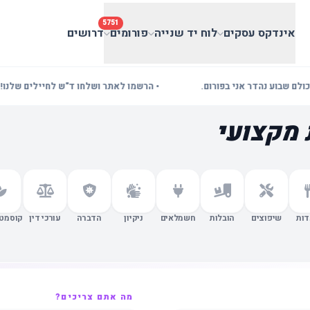
5751
אינדקס עסקים
לוח יד שנייה
פורומים
דרושים
 נהדר אני בפורום.
• הרשמו לאתר ושלחו ד"ש לחיילים שלנו! בעלי עס
 מקצועי
ות
שיפוצים
הובלות
חשמלאים
ניקיון
הדברה
עורכי דין
קוסמטי
מה אתם צריכים?