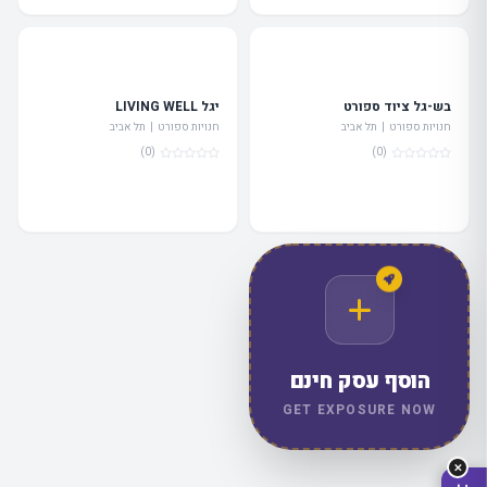
בש-גל ציוד ספורט
יגל LIVING WELL
חנויות ספורט | תל אביב
חנויות ספורט | תל אביב
(0)
(0)
מה
מחפשים
היום?
הוסף עסק חינם
GET EXPOSURE NOW
✕