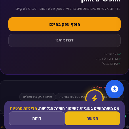
מדי יום אלפי אנשים מחפשים בוובזייר. עסק שלא רשום - פשוט לא קיים.
הוסף עסק בחינם
דברו איתנו
ללא עמלה
הגדרה ב-2 דקות
קידום בגוגל
חיפושים פופולריים
חשמלאי בתל אביב
אינסטלטור בחיפה
שיפוצניק בירושלים
מסאז׳ בפתח תקווה
עורך דין גירושין
אנו משתמשים בעוגיות לשיפור חוויית הגלישה.
מדיניות פרטיות
עסקים מאומתים
ביקורות אמיתיות
קהילה פעילה
פריסה ארצית
ללא תיווך
מאשר
דוחה
מאובטח ופרטי
© 2026 WeBezier Index Israel - כל הזכויות שמורות
פלטפורמה. קהילה. הזדמנויות.