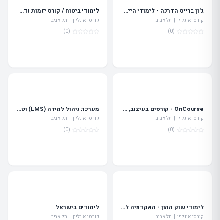
ג'ון ברייס הדרכה - לימודי הייטק - תל אביב
לימודי ביטוח / קורס יזמות נדל"ן / לימודי שוק ההון - אורין שפלטר - OS
קורסי אונליין | תל אביב
קורסי אונליין | תל אביב
(0)
(0)
OnCourse - קורסים בעיצוב, קולנוע ומוזיקה
מערכת ניהול למידה (LMS) ופלטפורמה חכמה ליצירת לומדות אינטראקטיביות - מבוססת AI
קורסי אונליין | תל אביב
קורסי אונליין | תל אביב
(0)
(0)
לימודי שוק ההון - האקדמיה לפיננסים - קורסים בפריסה ארצית
לימודים בישראל
קורסי אונליין | תל אביב
קורסי אונליין | תל אביב