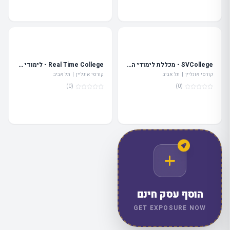
SVCollege - מכללת לימודי הייטק
Real Time College - לימודי היייטק בחברת פיתוח אמיתית
קורסי אונליין | תל אביב
קורסי אונליין | תל אביב
(0)
(0)
הוסף עסק חינם
מה
מחפשים
היום?
GET EXPOSURE NOW