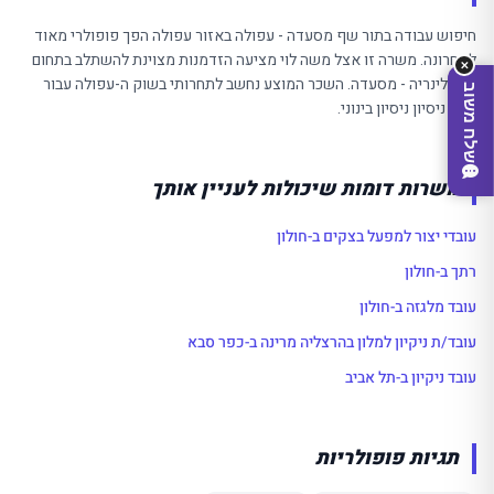
חיפוש עבודה בתור שף מסעדה - עפולה באזור עפולה הפך פופולרי מאוד
לאחרונה. משרה זו אצל משה לוי מציעה הזדמנות מצוינת להשתלב בתחום
✕
ה-קולינריה - מסעדה. השכר המוצע נחשב לתחרותי בשוק ה-עפולה עבור
שלח משוב
רמת ניסיון ניסיון בינוני.
משרות דומות שיכולות לעניין אותך
עובדי יצור למפעל בצקים ב-חולון
רתך ב-חולון
עובד מלגזה ב-חולון
עובד/ת ניקיון למלון בהרצליה מרינה ב-כפר סבא
מצאו לי עסק
עובד ניקיון ב-תל אביב
תגיות פופולריות