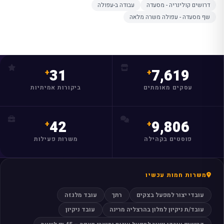
דרושים קולינריה - מסעדה
עבודה ב-עפולה
שף מסעדה - עפולה משרה מלאה
31
7,619
עסקים מאומתים
ביקורות אמיתיות
42
9,806
פוסטים בקהילה
משרות פעילות
משרות חמות עכשיו
עובדי יצור למפעל בצקים
רתך
עובד מלגזה
עובד/ת ניקיון למלון בהרצליה מרינה
עובד ניקיון