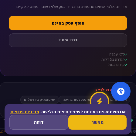
מדי יום אלפי אנשים מחפשים בוובזייר. עסק שלא רשום - פשוט לא קיים.
הוסף עסק בחינם
דברו איתנו
ללא עמלה
הגדרה ב-2 דקות
קידום בגוגל
חיפושים פופולריים
חשמלאי בתל אביב
אינסטלטור בחיפה
שיפוצניק בירושלים
מסאז׳ בפתח תקווה
עורך דין גירושין
אנו משתמשים בעוגיות לשיפור חוויית הגלישה.
מדיניות פרטיות
עסקים מאומתים
ביקורות אמיתיות
קהילה פעילה
פריסה ארצית
ללא תיווך
מאשר
דוחה
מאובטח ופרטי
© 2026 WeBezier Index Israel - כל הזכויות שמורות
פלטפורמה. קהילה. הזדמנויות.