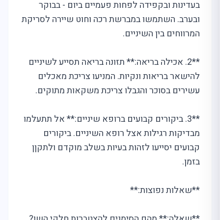
בעדינות ובקפידה לפחות פעמיים ביום - בבוקר
ובערב. השתמשו במברשת רכה וחוט שיירה לסריקת
המרווחים בין השיניים.
**2. אכילה בריאה:** תזונה בריאה תסייע לשיניים
להישאר בריאות ונקיות. המניעו צריכת מאכלים
עשירים בסוכר והגבלו צריכת משקאות מתוקים.
**3. ביקורים קבועים ברופא שיניים:** אל תתעלמו
מבדיקות רגילות אצל רופא השיניים. ביקורים
קבועים יסייעו לזהות בעיות בשלב מוקדם ולתקןן
בזמן.
**שאלות נפוצות:**
**שאלה:** מהם הסימנים להצטברות חלקי השן?