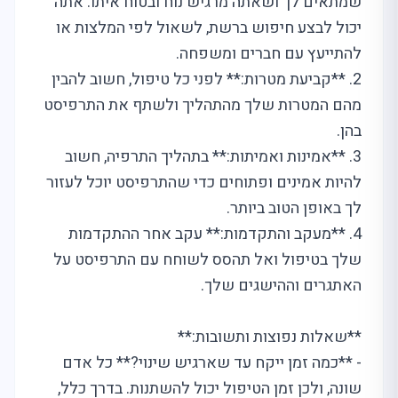
שמתאים לך ושאתה מרגיש נוח ובטוח איתו. אתה
יכול לבצע חיפוש ברשת, לשאול לפי המלצות או
להתייעץ עם חברים ומשפחה.
2. **קביעת מטרות:** לפני כל טיפול, חשוב להבין
מהם המטרות שלך מהתהליך ולשתף את התרפיסט
בהן.
3. **אמינות ואמיתות:** בתהליך התרפיה, חשוב
להיות אמינים ופתוחים כדי שהתרפיסט יוכל לעזור
לך באופן הטוב ביותר.
4. **מעקב והתקדמות:** עקב אחר ההתקדמות
שלך בטיפול ואל תהסס לשוחח עם התרפיסט על
האתגרים וההישגים שלך.
**שאלות נפוצות ותשובות:**
- **כמה זמן ייקח עד שארגיש שינוי?** כל אדם
שונה, ולכן זמן הטיפול יכול להשתנות. בדרך כלל,