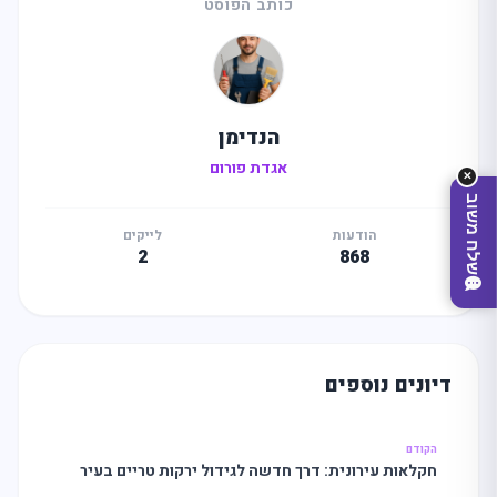
כותב הפוסט
הנדימן
אגדת פורום
✕
שלח משוב
הודעות
לייקים
2
868
דיונים נוספים
הקודם
מצאו לי עסק
חקלאות עירונית: דרך חדשה לגידול ירקות טריים בעיר