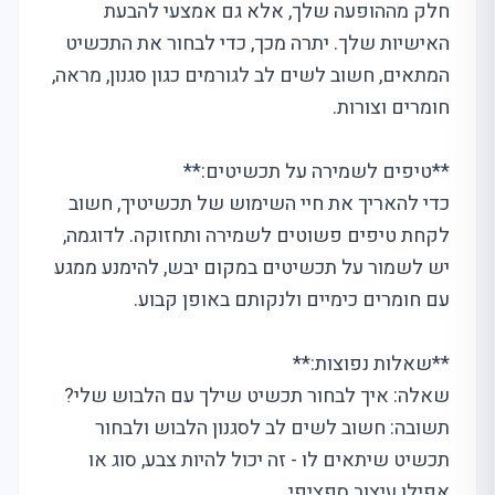
חלק מההופעה שלך, אלא גם אמצעי להבעת
האישיות שלך. יתרה מכך, כדי לבחור את התכשיט
המתאים, חשוב לשים לב לגורמים כגון סגנון, מראה,
חומרים וצורות.
**טיפים לשמירה על תכשיטים:**
כדי להאריך את חיי השימוש של תכשיטיך, חשוב
לקחת טיפים פשוטים לשמירה ותחזוקה. לדוגמה,
יש לשמור על תכשיטים במקום יבש, להימנע ממגע
עם חומרים כימיים ולנקותם באופן קבוע.
**שאלות נפוצות:**
שאלה: איך לבחור תכשיט שילך עם הלבוש שלי?
תשובה: חשוב לשים לב לסגנון הלבוש ולבחור
תכשיט שיתאים לו - זה יכול להיות צבע, סוג או
אפילו עיצוב ספציפי.