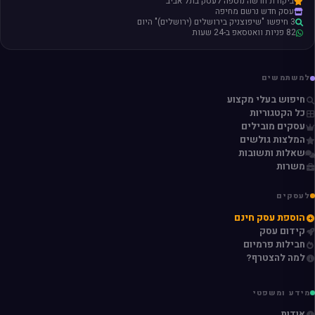
ביקורת חדשה נוספה לעסק בתל אביב
עסק חדש נרשם מחיפה
3 חיפשו "שיפוצניק בירושלים (ירושלים)" היום
82 פניות וואטסאפ ב-24 שעות
למשתמשים
חיפוש בעלי מקצוע
כל הקטגוריות
עסקים מובילים
המלצות גולשים
שאלות ותשובות
משרות
לעסקים
הוספת עסק חינם
קידום עסק
חבילות פרמיום
למה להצטרף?
מידע ומשפטי
אודות