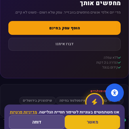
מחפשים אותך
מדי יום אלפי אנשים מחפשים בוובזייר. עסק שלא רשום - פשוט לא קיים.
הוסף עסק בחינם
דברו איתנו
ללא עמלה
הגדרה ב-2 דקות
קידום בגוגל
חיפושים פופולריים
חשמלאי בתל אביב
אינסטלטור בחיפה
שיפוצניק בירושלים
מסאז׳ בפתח תקווה
עורך דין גירושין
אנו משתמשים בעוגיות לשיפור חוויית הגלישה.
מדיניות פרטיות
עסקים מאומתים
ביקורות אמיתיות
קהילה פעילה
פריסה ארצית
ללא תיווך
מאשר
דוחה
מאובטח ופרטי