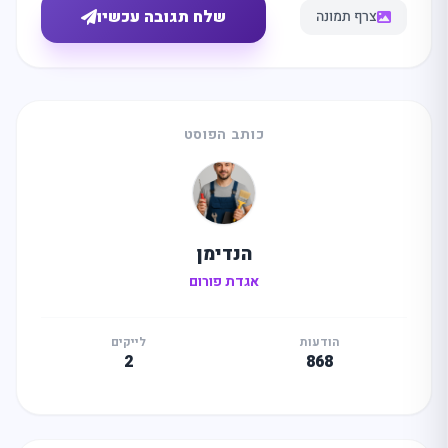
שלח תגובה עכשיו
צרף תמונה
כותב הפוסט
הנדימן
אגדת פורום
הודעות
לייקים
2
868