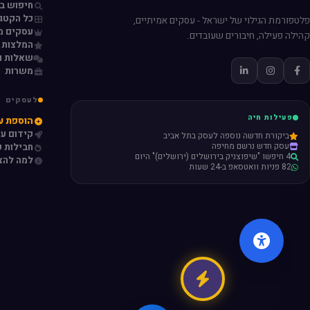
חיפוש ב
כל הקטגו
פלטפורמת הגילוי של ישראל - עסקים אמיתיים,
עסקים מ
קהילה פעילה, חיבורים שעובדים.
המלצות 
שאלות ו
משרות
לעסקים
פעילות חיה
הוספת ע
קידום ע
ביקורת חדשה נוספה לעסק בתל אביב
עסק חדש נרשם מחיפה
חבילות פ
4 חיפשו "שיפוצניק בירושלים (ירושלים)" היום
למה להצ
82 פניות וואטסאפ ב-24 שעות