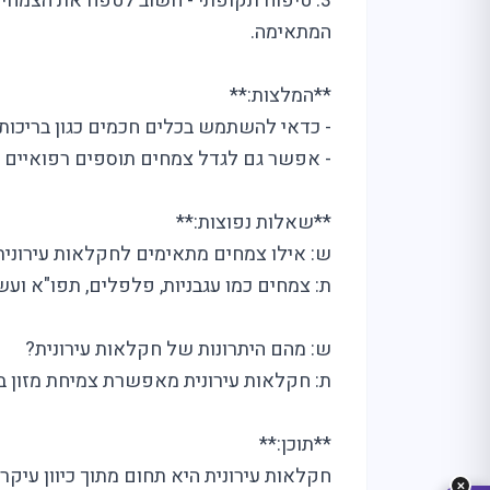
3. טיפוח תקופתי - חשוב לטפח את הצמחי
המתאימה.
**המלצות:**
- כדאי להשתמש בכלים חכמים כגון בריכות 
- אפשר גם לגדל צמחים תוספים רפואיים בעיר
**שאלות נפוצות:**
ש: אילו צמחים מתאימים לחקלאות עירונית
ת: צמחים כמו עגבניות, פלפלים, תפו"א ועש
מה
מחפ
ש: מהם היתרונות של חקלאות עירונית?
ת: חקלאות עירונית מאפשרת צמיחת מזון בצ
**תוכן:**
חקלאות עירונית היא תחום מתוך כיוון עיקרי
✕