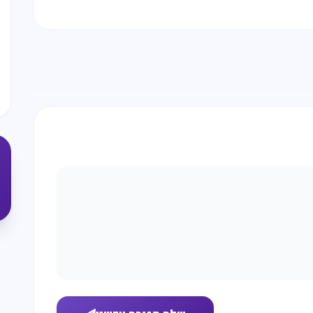
שים
היום?