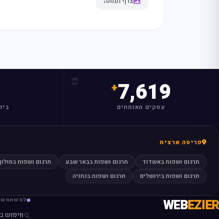
צרף תמונה
7,619
עסקים מאומתים
ביק
פריסה ארצית
תרגום ושפות באשדוד
תרגום ושפות בבאר שבע
תרגום ושפות בחולון
תרגום ושפות בירושלים
תרגום ושפות בנתניה
EZIER
WEB
למשתמשי
חיפוש ב