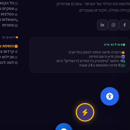
כל הקטגו
פלטפורמת הגילוי של ישראל - עסקים אמיתיים,
עסקים מ
קהילה פעילה, חיבורים שעובדים.
המלצות 
שאלות ו
משרות
לעסקים
פעילות חיה
הוספת ע
קידום ע
ביקורת חדשה נוספה לעסק בתל אביב
עסק חדש נרשם מחיפה
חבילות פ
4 חיפשו "שיפוצניק בירושלים (ירושלים)" היום
למה להצ
82 פניות וואטסאפ ב-24 שעות