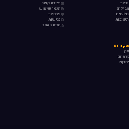
ריות
יצירת קשר
ובילים
תנאי שימוש
גולשים
פרטיות
תשובות
נגישות
מפת האתר
סק חינם
סק
רמיום
טרף?