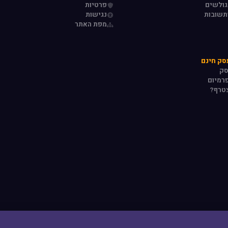
גולשים
פרטיות
תשובות
נגישות
מפת האתר
סק חינם
סק
רמיום
טרף?