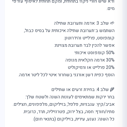
ודא שיש חורי ניקוז בתחתית, ומקם תחתית לאיסוף עודפי
מים.
🌱 שלב 3: אדמה ותערובת שתילה
השתמש ב־תערובת שתילה איכותית על בסיס כבול,
קומפוסט, פרלייט והידרוטון.
אפשר להכין לבד תערובת מצוינת:
50% קומפוסט איכותי
30% אדמה חקלאית מנופה
20% פרלייט או ורמיקוליט
הוסף כפית דשן אורגני בשחרור איטי לכל ליטר אדמה.
🌾 שלב 4: בחירת זרעים או שתילים
בחר ירקות שמתאימים לעונות השנה ולשטח שלך:
אביב/קיץ: עגבניות, פלפל, בזיליקום, מלפפונים, חצילים.
סתיו/חורף: חסה, בצל ירוק, פטרוזיליה, תרד, כרובית.
כל השנה: נענע, עירית, בזיליקום (בתנאי חום).