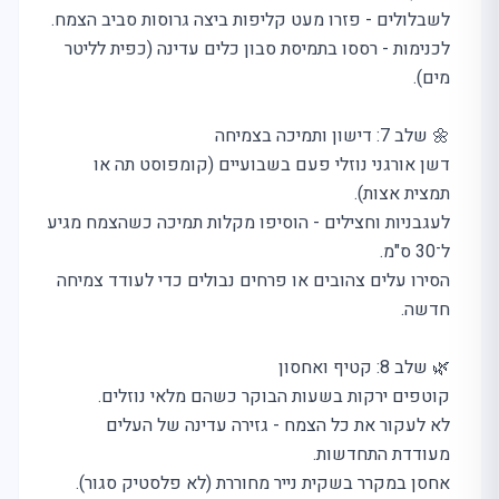
לשבלולים - פזרו מעט קליפות ביצה גרוסות סביב הצמח.
לכנימות - רססו בתמיסת סבון כלים עדינה (כפית לליטר
מים).
🌼 שלב 7: דישון ותמיכה בצמיחה
דשן אורגני נוזלי פעם בשבועיים (קומפוסט תה או
תמצית אצות).
לעגבניות וחצילים - הוסיפו מקלות תמיכה כשהצמח מגיע
ל־30 ס"מ.
הסירו עלים צהובים או פרחים נבולים כדי לעודד צמיחה
חדשה.
🌿 שלב 8: קטיף ואחסון
קוטפים ירקות בשעות הבוקר כשהם מלאי נוזלים.
לא לעקור את כל הצמח - גזירה עדינה של העלים
מה
מחפשים
היום?
מעודדת התחדשות.
אחסן במקרר בשקית נייר מחוררת (לא פלסטיק סגור).