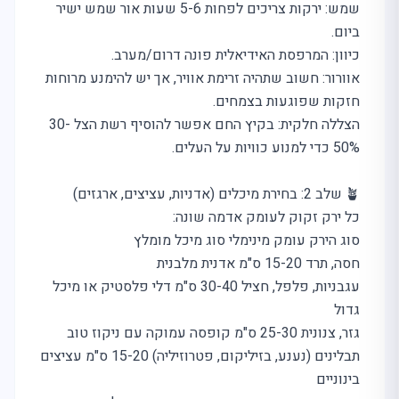
שמש: ירקות צריכים לפחות 5-6 שעות אור שמש ישיר
ביום.
כיוון: המרפסת האידיאלית פונה דרום/מערב.
אוורור: חשוב שתהיה זרימת אוויר, אך יש להימנע מרוחות
חזקות שפוגעות בצמחים.
הצללה חלקית: בקיץ החם אפשר להוסיף רשת הצל 30-
50% כדי למנוע כוויות על העלים.
🪴 שלב 2: בחירת מיכלים (אדניות, עציצים, ארגזים)
כל ירק זקוק לעומק אדמה שונה:
סוג הירק עומק מינימלי סוג מיכל מומלץ
חסה, תרד 15-20 ס"מ אדנית מלבנית
עגבניות, פלפל, חציל 30-40 ס"מ דלי פלסטיק או מיכל
גדול
גזר, צנונית 25-30 ס"מ קופסה עמוקה עם ניקוז טוב
תבלינים (נענע, בזיליקום, פטרוזיליה) 15-20 ס"מ עציצים
בינוניים