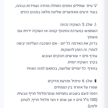
💡 טיפ: שתילים נותנים התחלה מהירה ועמידות גבוהה,
בעוד זרעים מאפשרים שליטה מלאה במגוון הזנים.
💧 שלב 5: השקיה נכונה
השתמש במערכת טפטוף קטנה או השקיה ידנית עם
משפך.
בדוק את האדמה כל יום - אם השכבה העליונה יבשה
לגמרי, זה הזמן להשקות.
עודף מים = שורשים חנוקים ועובש.
בקיץ: השקיה יומית.
בחורף: כל יומיים־שלושה, בהתאם למזג האוויר.
🐛 שלב 6: טיפול ומניעת מזיקים
שמרו על אוורור בין הצמחים.
רססו פעם בשבוע בתמיסת שום/פלפל חריף טבעית
(100 מ"ל מים + שן שום + חצי פלפל חריף, לטחון
ולסנן).