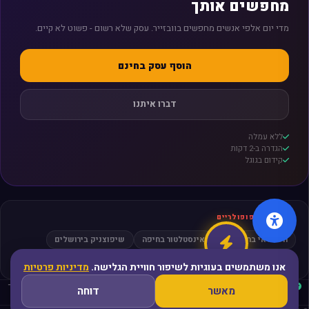
מחפשים אותך
מדי יום אלפי אנשים מחפשים בוובזייר. עסק שלא רשום - פשוט לא קיים.
הוסף עסק בחינם
דברו איתנו
ללא עמלה
הגדרה ב-2 דקות
קידום בגוגל
חיפושים פופולריים
חשמלאי בתל אביב
אינסטלטור בחיפה
שיפוצניק בירושלים
מסאז׳ בפתח תקווה
עורך דין גירושין
אנו משתמשים בעוגיות לשיפור חוויית הגלישה.
מדיניות פרטיות
עסקים מאומתים
ביקורות אמיתיות
קהילה פעילה
פריסה ארצית
ללא תיווך
מאשר
דוחה
מאובטח ופרטי