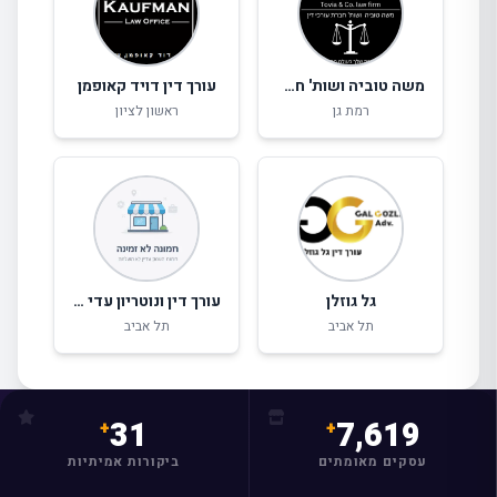
משה טוביה ושות' חברת עורכי דין
עורך דין דויד קאופמן
רמת גן
ראשון לציון
גל גוזלן
עורך דין ונוטריון עדי ספקטור
תל אביב
תל אביב
31
7,619
עסקים מאומתים
ביקורות אמיתיות