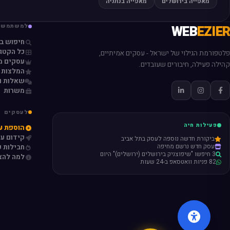
מאפייה בירושלים
מאפייה בנתניה
EZIER
WEB
למשתמשי
חיפוש ב
כל הקטגו
פלטפורמת הגילוי של ישראל - עסקים אמיתיים,
עסקים מ
קהילה פעילה, חיבורים שעובדים.
המלצות 
שאלות ו
משרות
לעסקים
פעילות חיה
הוספת ע
קידום ע
ביקורת חדשה נוספה לעסק בתל אביב
עסק חדש נרשם מחיפה
חבילות פ
3 חיפשו "שיפוצניק בירושלים (ירושלים)" היום
למה להצ
82 פניות וואטסאפ ב-24 שעות