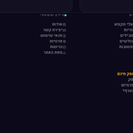
ם
מידע ומשפטי
עלי מקצוע
אודות
ריות
יצירת קשר
ובילים
תנאי שימוש
גולשים
פרטיות
תשובות
נגישות
מפת האתר
סק חינם
סק
רמיום
טרף?