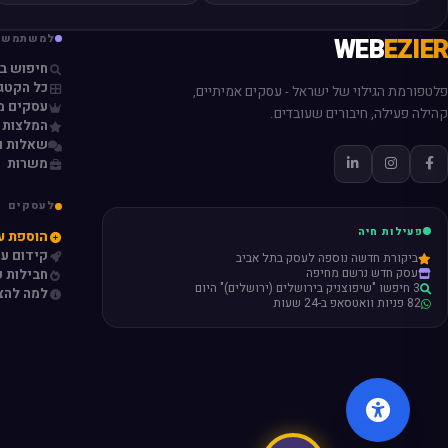
EZIER
WEB
למשתמשי
חיפוש ב
כל הקטגו
פלטפורמת הגילוי של ישראל - עסקים אמיתיים,
עסקים מ
קהילה פעילה, חיבורים שעובדים.
המלצות 
שאלות ו
משרות
לעסקים
פעילות חיה
הוספת ע
קידום ע
ביקורת חדשה נוספה לעסק בתל אביב
עסק חדש נרשם מחיפה
חבילות פ
3 חיפשו "שיפוצניק בירושלים (ירושלים)" היום
למה להצ
82 פניות וואטסאפ ב-24 שעות