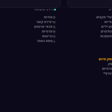
ם
מידע ומשפטי
עלי מקצוע
אודות
ריות
יצירת קשר
ובילים
תנאי שימוש
גולשים
פרטיות
תשובות
נגישות
מפת האתר
סק חינם
סק
רמיום
טרף?