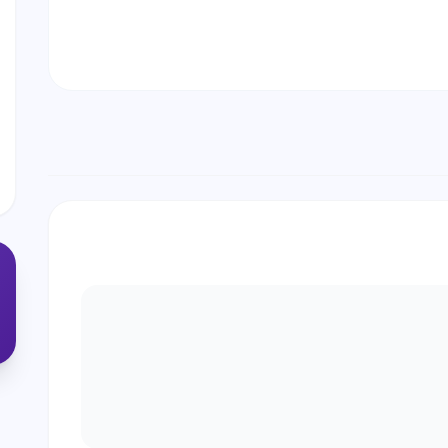
שים
היום?