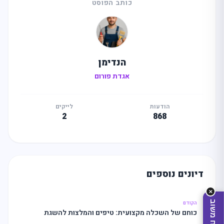
כותב הפוסט
הנדימן
אגדת פורום
מה
מחפשים
היום?
הודעות
לייקים
2
868
דיונים נוספים
✕
שלח משוב
הקודם
כוחם של השכלה מקצועית: טיפים והמלצות להשגת
הצלחה