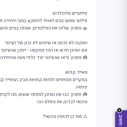
פילטרים מלוכלכים
פילטר סתום גורם לאוויר להיתקע בתוך היחידה 
🧽 פתרון: שלפו את הפילטרים, שטפו במים פושרים
התקנה לא נכונה או שיפוע לא נכון של הצינור
אם המזגן חדש או הוזז ממקומו - ייתכן שהצינור ה
🧰 פתרון: ודאו שהצינור יורד כלפי מטה מהיחידה
מה
מחפ
מאייד קפוא
במקרים מסוימים הלחות קופאת סביב המאייד (בגל
פנימה.
🧰 פתרון: כבו את המזגן למספר שעות, תנו לקרח 
טכנאי לבדוק את מפלס הגז.
✕
⚠️ מתי כן להזמין טכנאי?
שלח משוב